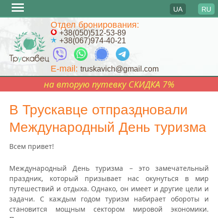
UA
RU
Перейти
Отдел бронирования:
к
+38(050)512-53-89
+38(067)974-40-21
содержимому
E-mail:
truskavich@gmail.com
на вторую путевку СКИДКА 7%
В Трускавце отпраздновали
Международный День туризма
Всем привет!
Международный День туризма – это замечательный
праздник, который призывает нас окунуться в мир
путешествий и отдыха. Однако, он имеет и другие цели и
задачи. С каждым годом туризм набирает обороты и
становится мощным сектором мировой экономики.