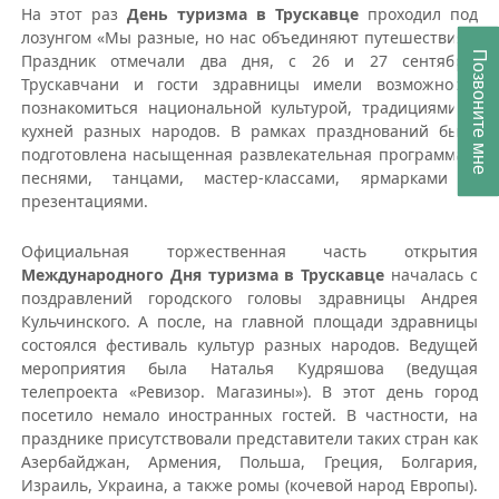
На этот раз
День туризма в Трускавце
проходил под
лозунгом «Мы разные, но нас объединяют путешествия».
Позвоните мне
Праздник отмечали два дня, с 26 и 27 сентября.
Трускавчани и гости здравницы имели возможность
познакомиться национальной культурой, традициями и
кухней разных народов. В рамках празднований была
подготовлена насыщенная развлекательная программа с
песнями, танцами, мастер-классами, ярмарками и
презентациями.
Официальная торжественная часть открытия
Международного Дня туризма в Трускавце
началась с
поздравлений городского головы здравницы Андрея
Кульчинского. А после, на главной площади здравницы
состоялся фестиваль культур разных народов. Ведущей
мероприятия была Наталья Кудряшова (ведущая
телепроекта «Ревизор. Магазины»). В этот день город
посетило немало иностранных гостей. В частности, на
празднике присутствовали представители таких стран как
Азербайджан, Армения, Польша, Греция, Болгария,
Израиль, Украина, а также ромы (кочевой народ Европы).