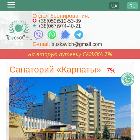
UA
RU
Перейти
Отдел бронирования:
к
+38(050)512-53-89
+38(067)974-40-21
содержимому
E-mail:
truskavich@gmail.com
на вторую путевку СКИДКА 7%
Санаторий «Карпаты»
-7%