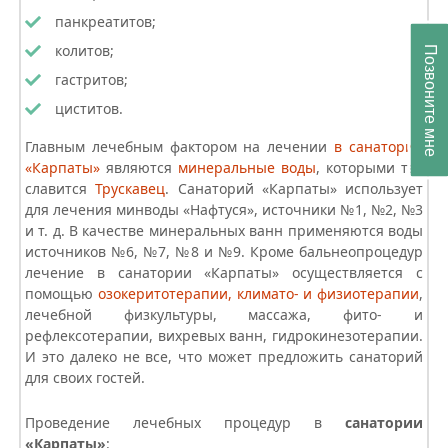
панкреатитов;
колитов;
Позвоните мне
гастритов;
циститов.
Главным лечебным фактором на лечении
в санатории
«Карпаты»
являются
минеральные воды
, которыми так
славится
Трускавец
.
Санаторий «Карпаты»
использует
для лечения минводы «Нафтуся», источники №1, №2, №3
и т. д. В качестве минеральных ванн применяются воды
источников №6, №7, №8 и №9. Кроме бальнеопроцедур
лечение в санатории «Карпаты» осуществляется с
помощью
озокеритотерапии, климато- и физиотерапии
,
лечебной физкультуры, массажа, фито- и
рефлексотерапии, вихревых ванн, гидрокинезотерапии.
И это далеко не все, что может предложить санаторий
для своих гостей.
Проведение лечебных процедур в
санатории
«Карпаты»
: