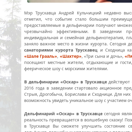
Мэр Трускавца Андрей Кульчицкий недавно выс
отметил, что событие стало большим преимуще
предоставляемые в дельфинарии получают множес
чрезвычайно эффективными. В заведении про
индивидуальная и семейная дельфинотерапия, пл
заняло важное место в жизни курорта. Сегодня 
санаториями курорта Трускавец
и Сходница к
«Шале Грааль»
,
«Шахтер»
, «Три сына и дочь»,
«П
посещают местные жители, отдыхающие и гости,
феерическое шоу с морскими жителями.
В дельфинарии «Оскар» в Трускавце
действуют 
2016 года в заведении стартовало акционное пр
Стрыя, Дрогобыча, Борислава и Сходници. Для них с
возможность увидеть уникальное шоу с участием о
Дельфинарий «Оскар» в Трускавце
сегодня явля
реальность превращается в волшебную сказку! По
в Трускавце Вы сможете улучшить состояние св