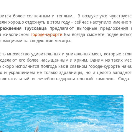
вится более солнечным и теплым… В воздухе уже чувствуетс
ли хорошо отдохнуть в этом году – сейчас наступило именно т
чреждения Трускавца
предлагают выгодные предложения 
ем живописном
городе-курорте
Вы всегда сможете подлечиться
м эмоциями на следующие месяцы.
есть множество удивительных и уникальных мест, которые стои
, сделают его более насыщенным и ярким. Одним из таких мес
е скоро исполнится полгода как в славном городе-курорте нача
ью и украшением не только здравницы, но и целого западног
звлекательный и лечебно-оздоровительный комплекс. Сюда 