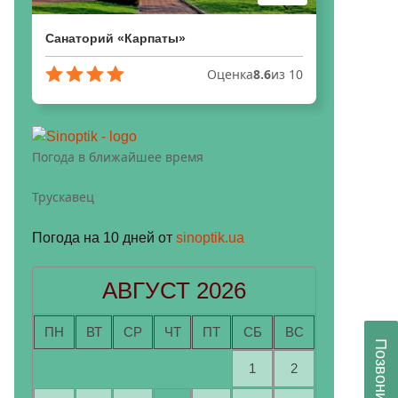
Санаторий «Карпаты»
Оценка
8.6
из 10
Погода в ближайшее время
Трускавец
Погода на 10 дней от
sinoptik.ua
АВГУСТ 2026
ПН
ВТ
СР
ЧТ
ПТ
СБ
ВС
Позвоните мне
1
2