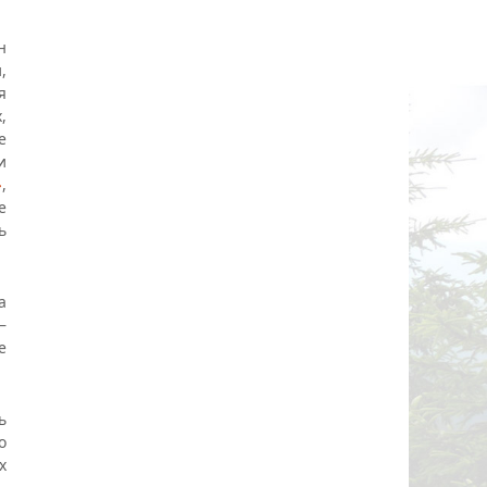
н
,
я
,
е
и
»
,
е
ь
а
–
е
ь
о
х