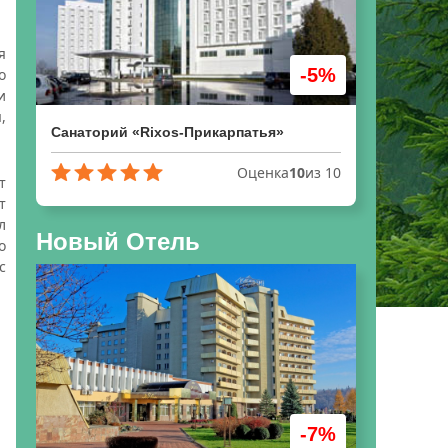
я
-5%
о
и
,
Санаторий «Rixos-Прикарпатья»
Оценка
10
из 10
т
т
л
Новый Отель
о
с
-7%