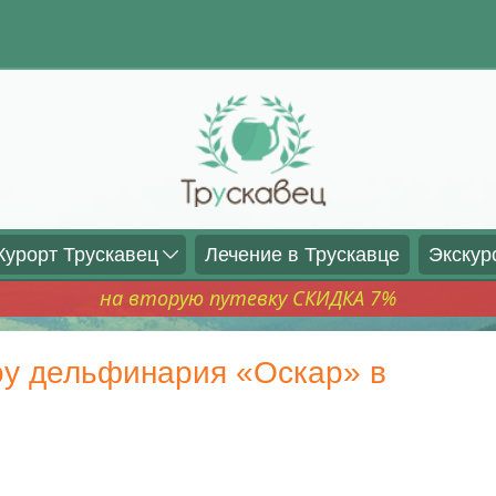
Курорт Трускавец
Лечение в Трускавце
Экскур
на вторую путевку СКИДКА 7%
у дельфинария «Оскар» в