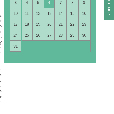
3
4
5
6
7
8
9
10
11
12
13
14
15
16
с
т
17
18
19
20
21
22
23
о
т
24
25
26
27
28
29
30
ь
у
31
и
а
.
е
,
и
в
е
,