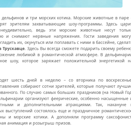
 дельфинов и три морских котика. Морские животные в паре 
рят зрителям захватывающие шоу-программы. Здесь цари
неудивительно, ведь эти морские животные несут тольк
ю и снимают нервные напряжения. Гости заведения могу
ладить их, окунуться или поплавать с ними в бассейне, сделат
в Трускавце
. Здесь Вы всегда сможете подарить своему ребенк
ожение любимой в романтической атмосфере. В дельфинари
ное шоу, которое заряжает положительной энергетикой н
одят шесть дней в неделю – со вторника по воскресенье
ставления собирают сотни зрителей, которые получают лучши
ованного. По случаю самых больших праздников (на Новый Год
 дельфинарии организуют феерические, особенно насыщенные 
тными и дополнительными атракциями. Так, накануне 
х выступлений состоялось еще и праздничное романтическо
ны и морские котики. А дополняли программу саксофонист
чная анимация и розыгрыш призов.