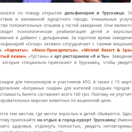
казался по поводу открытия
дельфинария в Трускавце.
О
ством и изюминкой курортного города. Уникальные услуги
тво положительных отзывов у гостей заведения. Они являютс
ходит психологическая реабилитация детей и взрослых
авание и дайвинг с дельфинами. За короткое время заведени
дельфинарий «Оскар» активно сотрудничает с такими мощным
ак
«Карпаты»
,
«Rixos-Прикарпатье»
,
«Mirotel Resort & Spa
ятый океан»
, «ТуСтань» и
арт-рестораном «Я и Ты»
. Заведени
 которые специально приезжают в Трускавец, чтобы увидет
скидки для пенсионеров и участников АТО. А также с 15 март
едложение «Безумные скидки» для жителей соседних городов 
тоимость билета составляет всего 100 грн. Поэтому не упустит
чаровательных морских животных по акционной цене.
ется тем местом, где мечты взрослых и детей сбываются. Здес
этому приезжайте
на
отдых в город-курорт Трускавец
! Именн
оего здоровья, отдохнуть полностью, увидеть неповторимы