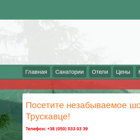
Перейти
Главная
Санатории
Отели
Цены
к
содержимому
Посетите незабываемое шо
Трускавце!
Телефон: +38 (050) 033 03 39