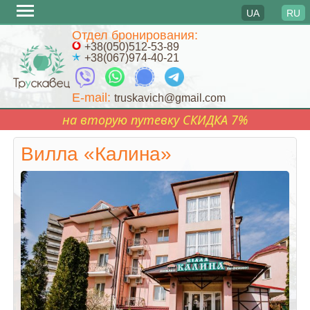
UA
RU
Перейти
Отдел бронирования:
к
+38(050)512-53-89
+38(067)974-40-21
содержимому
E-mail:
truskavich@gmail.com
на вторую путевку СКИДКА 7%
Вилла «Калина»