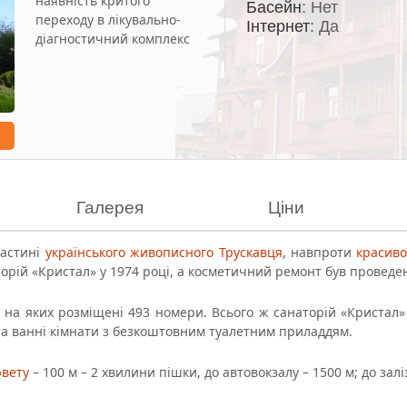
наявність критого
Басейн
: Нет
переходу в лікувально-
Інтернет
: Да
діагностичний комплекс
Галерея
Ціни
частині
українського живописного Трускавця
, навпроти
красиво
торій «Кристал» у 1974 році, а косметичний ремонт був проведен
 на яких розміщені 493 номери. Всього ж санаторій «Кристал
та ванні кімнати з безкоштовним туалетним приладдям.
ювету
– 100 м – 2 хвилини пішки, до автовокзалу – 1500 м; до зал