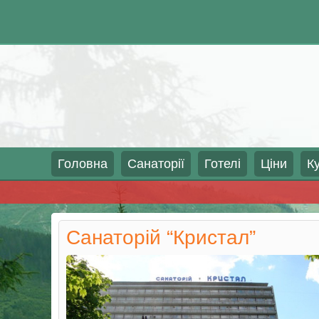
Skip
Головна
Санаторії
Готелі
Ціни
К
to
content
Санаторій “Кристал”