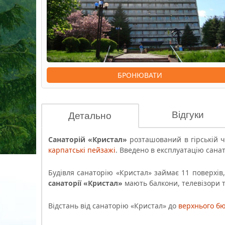
БРОНЮВАТИ
Відгуки
Детально
Санаторій «Кристал»
розташований в гірській 
карпатські пейзажі
. Введено в експлуатацію сана
Будівля
санаторію «Кристал»
займає 11 поверхів,
санаторії «Кристал»
мають балкони, телевізори 
Відстань від санаторію «Кристал» до
верхнього б