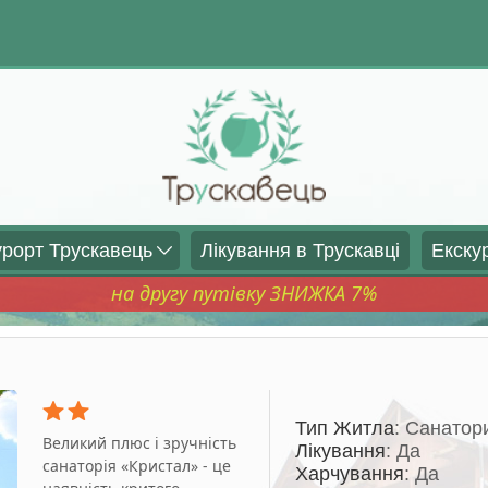
урорт Трускавець
Лікування в Трускавці
Екскур
на другу путівку ЗНИЖКА 7%
Тип Житла
: Санатор
Великий плюс і зручність
Лікування
: Да
санаторія «Кристал» - це
Харчування
: Да