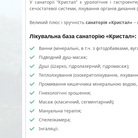
У
санаторії “Кристал”
є урологічне і гастроенте
сечостатевої системи, лікування органів дихання (х
Великий плюс і зручність
санаторія «Кристал»
– 
Лікувальна база санаторію «Кристал»:
Ванни (мінеральні, в т.ч. з фітодобавками, вуг
Підводний душ-масаж;
Душі (Шарко, гідролазерний; гідромасаж);
Теплолікування (озокеритолікування, лікуванн
Промивання кишечника мінеральною водою, мі
Гінекологічні зрошення;
Масаж (класичний, сегментарний);
Мануальна терапія;
Спелеокамера;
Інгаляції.