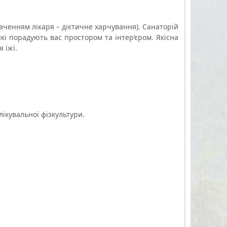
аченням лікаря – дієтичне харчування).
Санаторій
які порадують вас простором та інтер’єром. Якісна
 їжі.
лікувальної фізкультури.