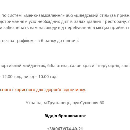
 по системі «меню-замовлення» або «шведський стіл» (за призн
отриманням усіх необхідних дієт в залах їдальні і ресторану, 
кти забезпечать вам насолоду від перебування в місцях прийняття
ься за графіком – з 6 ранку до півночі.
портивний майданчик, бібліотека, салон краси і перукарня, зал 
12.00 год., виїзд – 10.00 год.
існого і корисного для здоров’я відпочинку
.
Україна, м.Трускавець, вул.Суховоля 60
Відділ бронювання:
+38(067)974-40-21