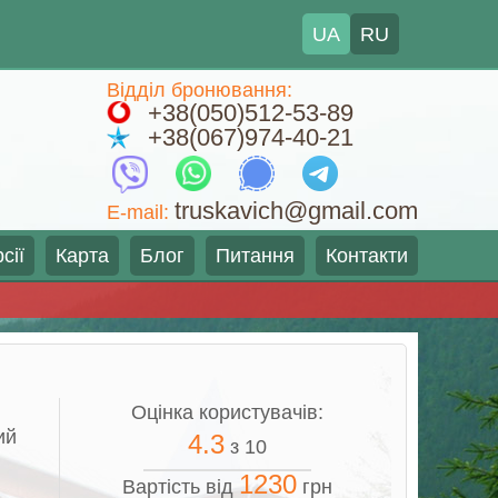
UA
RU
Відділ бронювання:
+38(050)512-53-89
+38(067)974-40-21
truskavich@gmail.com
E-mail:
сії
Карта
Блог
Питання
Контакти
Оцінка користувачів:
ий
4.3
з 10
1230
Вартість від
грн