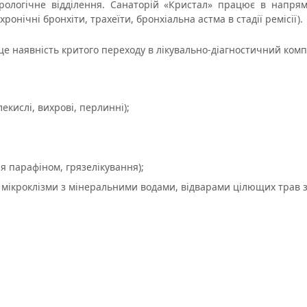
рологічне відділення. Санаторій «Кристал» працює в напрям
ронічні бронхіти, трахеїти, бронхіальна астма в стадії ремісії).
це наявність критого переходу в лікувально-діагностичний комп
лекислі, вихрові, перлинні);
я парафіном, грязелікування);
кроклізми з мінеральними водами, відварами цілющих трав зг